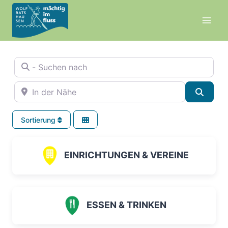
Zum
Inhalt
springen
- Suchen nach
In der Nähe
Suche
Sortierung
EINRICHTUNGEN & VEREINE
ESSEN & TRINKEN