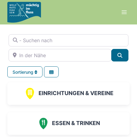
Zum
Inhalt
springen
- Suchen nach
In der Nähe
Suche
Sortierung
EINRICHTUNGEN & VEREINE
ESSEN & TRINKEN