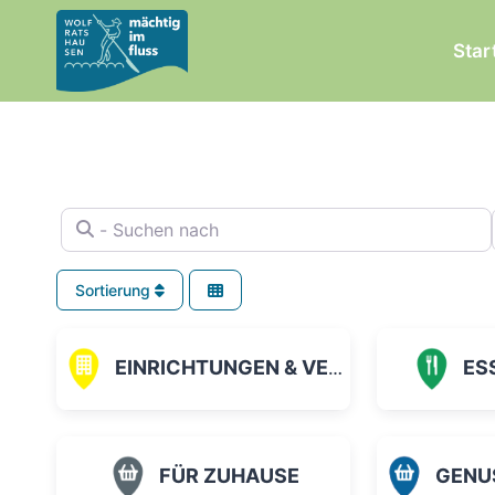
Zum
Inhalt
Star
springen
- Suchen nach
Sortierung
EINRICHTUNGEN & VEREINE
ES
FÜR ZUHAUSE
GENUSS