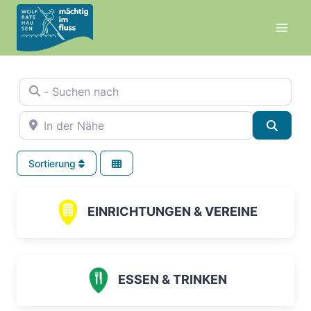
Zum
Inhalt
springen
- Suchen nach
In der Nähe
Suche
Sortierung
EINRICHTUNGEN & VEREINE
ESSEN & TRINKEN