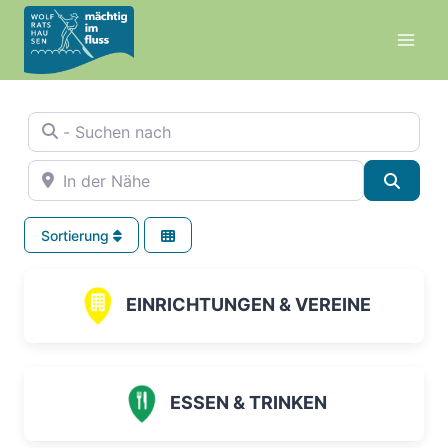
Zum
Inhalt
springen
- Suchen nach
In der Nähe
Suche
Sortierung
EINRICHTUNGEN & VEREINE
ESSEN & TRINKEN