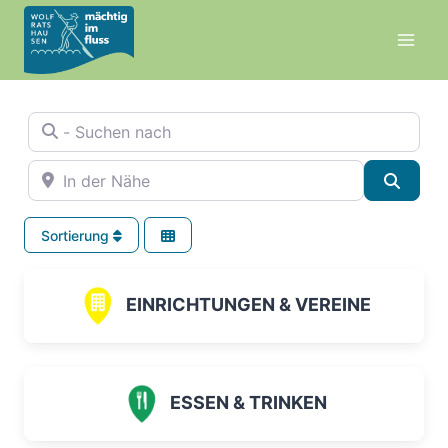
Zum
Inhalt
springen
- Suchen nach
In der Nähe
Suche
Sortierung
EINRICHTUNGEN & VEREINE
ESSEN & TRINKEN