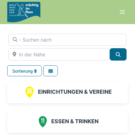
Zum
Inhalt
springen
- Suchen nach
In der Nähe
Suche
Sortierung
EINRICHTUNGEN & VEREINE
ESSEN & TRINKEN