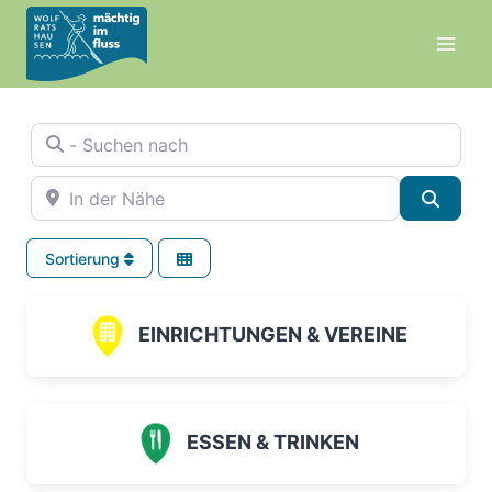
Zum
Inhalt
springen
- Suchen nach
In der Nähe
Suche
Sortierung
EINRICHTUNGEN & VEREINE
ESSEN & TRINKEN