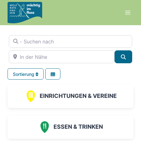
Zum
Inhalt
springen
- Suchen nach
In der Nähe
Suche
Sortierung
EINRICHTUNGEN & VEREINE
ESSEN & TRINKEN