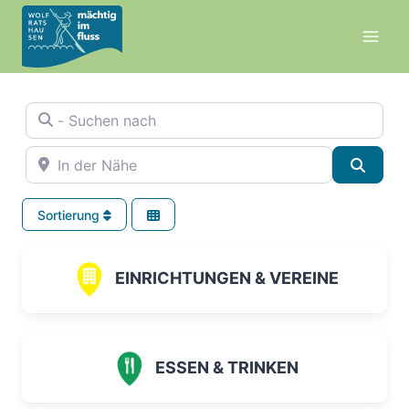
Zum
Inhalt
springen
- Suchen nach
In der Nähe
Suche
Sortierung
EINRICHTUNGEN & VEREINE
ESSEN & TRINKEN