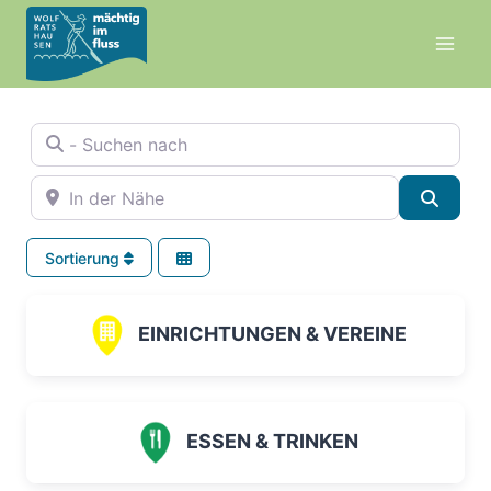
Zum
Inhalt
springen
- Suchen nach
In der Nähe
Suche
Sortierung
EINRICHTUNGEN & VEREINE
ESSEN & TRINKEN