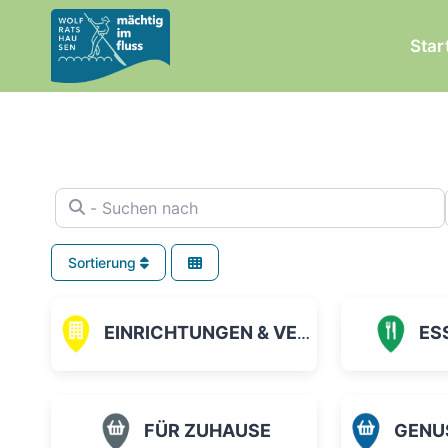
Zum
Inhalt
Star
springen
- Suchen nach
Sortierung
EINRICHTUNGEN & VEREINE
ES
FÜR ZUHAUSE
GENUSS