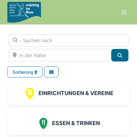
Zum
Inhalt
springen
- Suchen nach
In der Nähe
Suche
Sortierung
EINRICHTUNGEN & VEREINE
ESSEN & TRINKEN