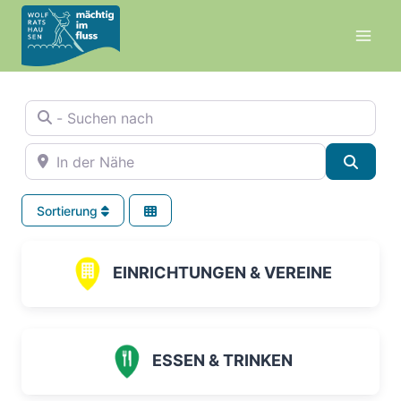
Zum
Inhalt
springen
- Suchen nach
In der Nähe
Suche
Sortierung
EINRICHTUNGEN & VEREINE
ESSEN & TRINKEN