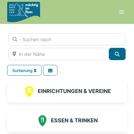
Zum
Inhalt
springen
- Suchen nach
In der Nähe
Suche
Sortierung
EINRICHTUNGEN & VEREINE
ESSEN & TRINKEN