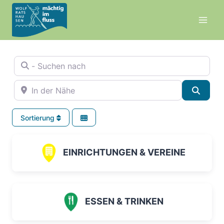
Zum
Inhalt
springen
- Suchen nach
In der Nähe
Suche
Sortierung
EINRICHTUNGEN & VEREINE
ESSEN & TRINKEN