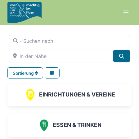
Zum
Inhalt
springen
- Suchen nach
In der Nähe
Suche
Sortierung
EINRICHTUNGEN & VEREINE
ESSEN & TRINKEN