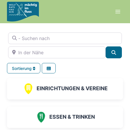
Zum
Inhalt
springen
- Suchen nach
In der Nähe
Suche
Sortierung
EINRICHTUNGEN & VEREINE
ESSEN & TRINKEN