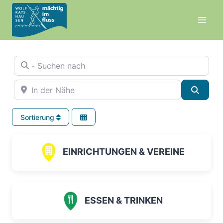
Zum
Inhalt
springen
- Suchen nach
In der Nähe
Suche
Sortierung
EINRICHTUNGEN & VEREINE
ESSEN & TRINKEN