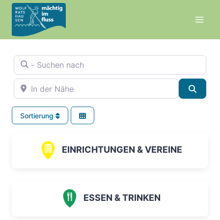
Zum
Inhalt
springen
- Suchen nach
In der Nähe
Suche
Sortierung
EINRICHTUNGEN & VEREINE
ESSEN & TRINKEN