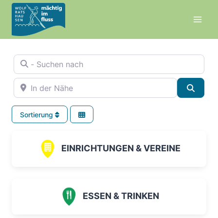
Zum
Inhalt
springen
- Suchen nach
In der Nähe
Suche
Sortierung
EINRICHTUNGEN & VEREINE
ESSEN & TRINKEN