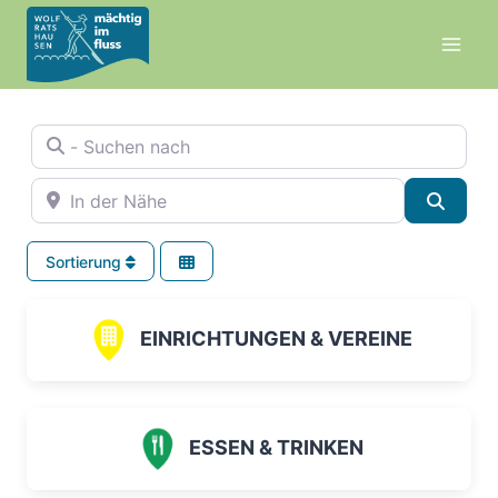
Zum
Inhalt
springen
- Suchen nach
In der Nähe
Suche
Sortierung
EINRICHTUNGEN & VEREINE
ESSEN & TRINKEN