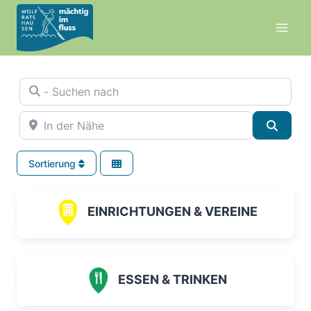
Zum
Inhalt
springen
- Suchen nach
In der Nähe
Suche
Sortierung
EINRICHTUNGEN & VEREINE
ESSEN & TRINKEN