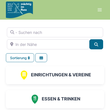
Zum
Inhalt
springen
- Suchen nach
In der Nähe
Suche
Sortierung
EINRICHTUNGEN & VEREINE
ESSEN & TRINKEN