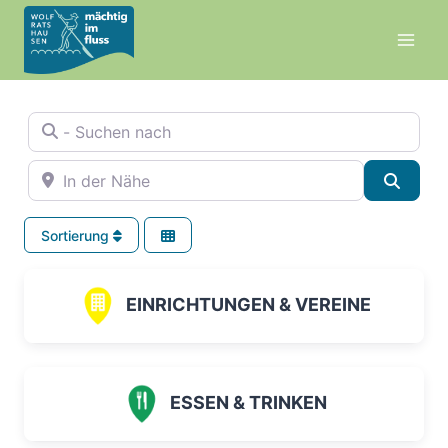
Zum
Inhalt
springen
- Suchen nach
In der Nähe
Suche
Sortierung
EINRICHTUNGEN & VEREINE
ESSEN & TRINKEN