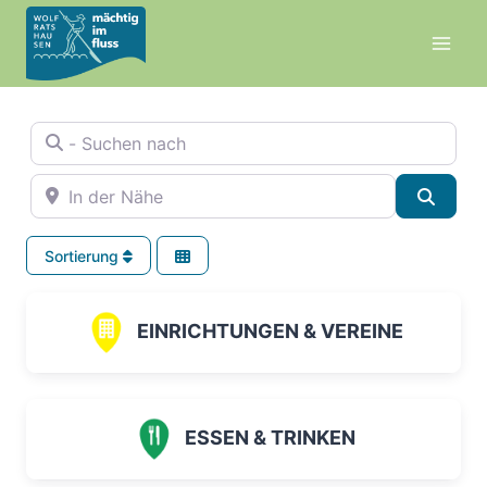
Zum
Inhalt
springen
- Suchen nach
In der Nähe
Suche
Sortierung
EINRICHTUNGEN & VEREINE
ESSEN & TRINKEN