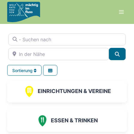
Zum
Inhalt
springen
- Suchen nach
In der Nähe
Suche
Sortierung
EINRICHTUNGEN & VEREINE
ESSEN & TRINKEN