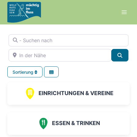
Zum
Inhalt
springen
- Suchen nach
In der Nähe
Suche
Sortierung
EINRICHTUNGEN & VEREINE
ESSEN & TRINKEN