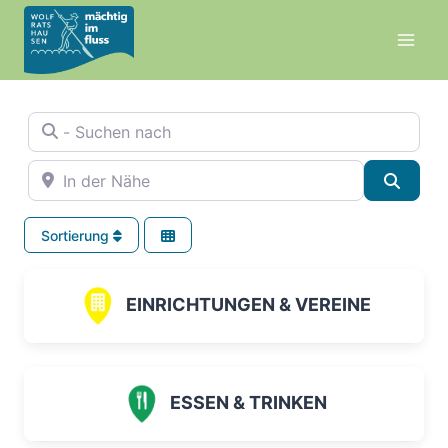
Zum
Inhalt
springen
- Suchen nach
In der Nähe
Suche
Sortierung
EINRICHTUNGEN & VEREINE
ESSEN & TRINKEN