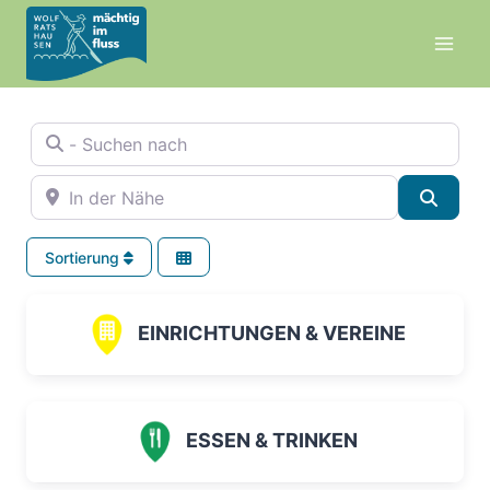
Zum
Inhalt
springen
- Suchen nach
In der Nähe
Suche
Sortierung
EINRICHTUNGEN & VEREINE
ESSEN & TRINKEN