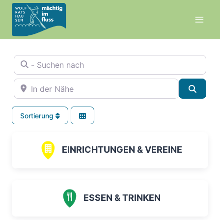
Zum
Inhalt
springen
- Suchen nach
In der Nähe
Suche
Sortierung
EINRICHTUNGEN & VEREINE
ESSEN & TRINKEN