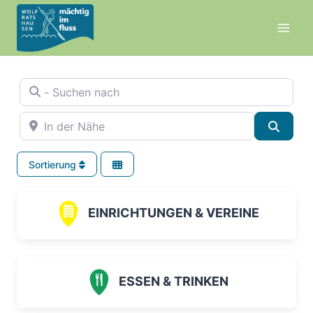
Zum
Inhalt
springen
- Suchen nach
In der Nähe
Suche
Sortierung
EINRICHTUNGEN & VEREINE
ESSEN & TRINKEN