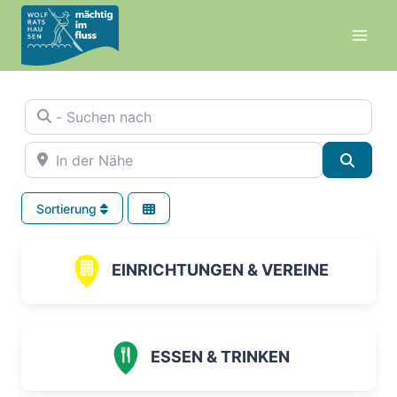
Zum
Inhalt
springen
- Suchen nach
In der Nähe
Suche
Sortierung
EINRICHTUNGEN & VEREINE
ESSEN & TRINKEN