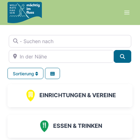
Zum
Inhalt
springen
- Suchen nach
In der Nähe
Suche
Sortierung
EINRICHTUNGEN & VEREINE
ESSEN & TRINKEN