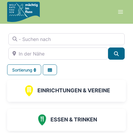
Zum
Inhalt
springen
- Suchen nach
In der Nähe
Suche
Sortierung
EINRICHTUNGEN & VEREINE
ESSEN & TRINKEN