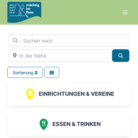
Zum
Inhalt
springen
- Suchen nach
In der Nähe
Suche
Sortierung
EINRICHTUNGEN & VEREINE
ESSEN & TRINKEN