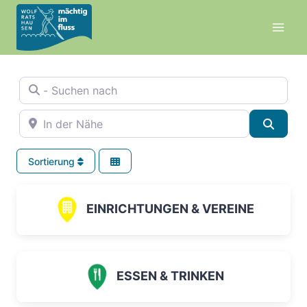
Zum
Inhalt
springen
- Suchen nach
In der Nähe
Suche
Sortierung
EINRICHTUNGEN & VEREINE
ESSEN & TRINKEN