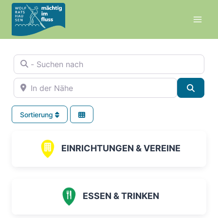
Zum
Inhalt
springen
- Suchen nach
In der Nähe
Suche
Sortierung
EINRICHTUNGEN & VEREINE
ESSEN & TRINKEN