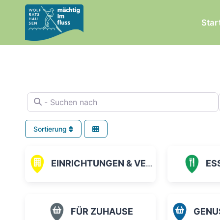
Zum
Inhalt
Star
springen
- Suchen nach
Sortierung
EINRICHTUNGEN & VEREINE
ES
FÜR ZUHAUSE
GENUSS