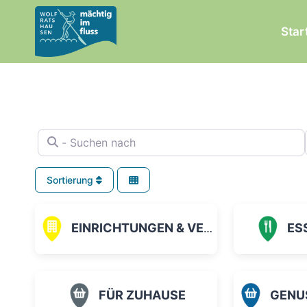
Zum
Inhalt
Star
springen
- Suchen nach
Sortierung
EINRICHTUNGEN & VEREINE
ES
FÜR ZUHAUSE
GENUSS