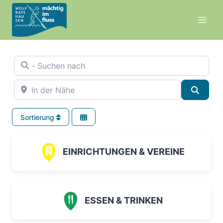
Zum
Inhalt
springen
- Suchen nach
In der Nähe
Suche
Sortierung
EINRICHTUNGEN & VEREINE
ESSEN & TRINKEN